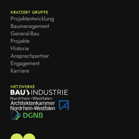
KRATZERT GRUPPE
Projektentwicklung
Projektentwicklung
Baumanagement
Baumanagement
General-Bau
General-Bau
Projekte
Projekte
Historie
Historie
Ansprechpartner
Ansprechpartner
Engagement
Engagement
Karriere
Karriere
NETZWERKE