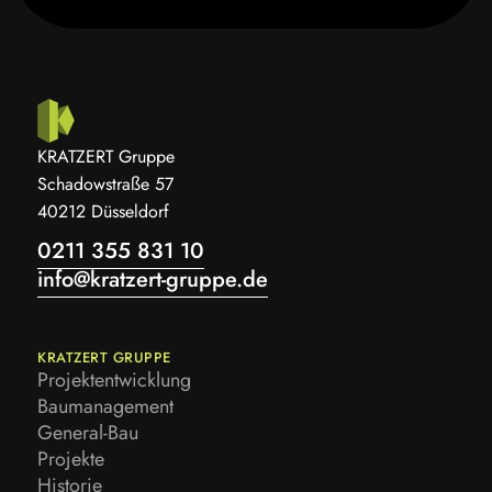
KRATZERT Gruppe
Schadowstraße 57
40212 Düsseldorf
0211 355 831 10
info@kratzert-gruppe.de
KRATZERT GRUPPE
Projektentwicklung
Projektentwicklung
Baumanagement
Baumanagement
General-Bau
General-Bau
Projekte
Projekte
Historie