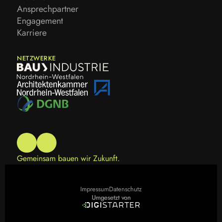
Historie
Ansprechpartner
Ansprechpartner
Engagement
Engagement
Karriere
Karriere
NETZWERKE
Gemeinsam bauen wir Zukunft.
Impressum
Datenschutz
Impressum
Datenschutz
Umgesetzt von