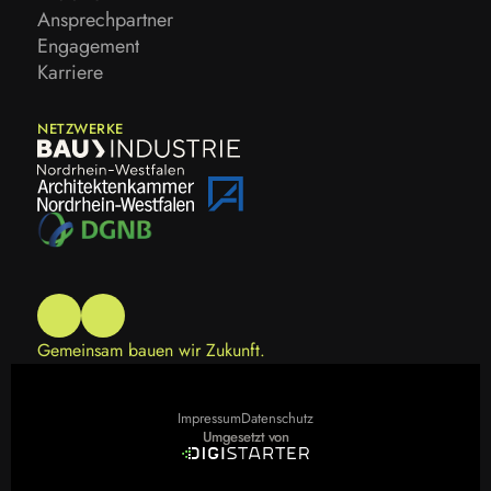
Historie
Ansprechpartner
Ansprechpartner
Engagement
Engagement
Karriere
Karriere
NETZWERKE
Gemeinsam bauen wir Zukunft.
Impressum
Datenschutz
Impressum
Datenschutz
Umgesetzt von