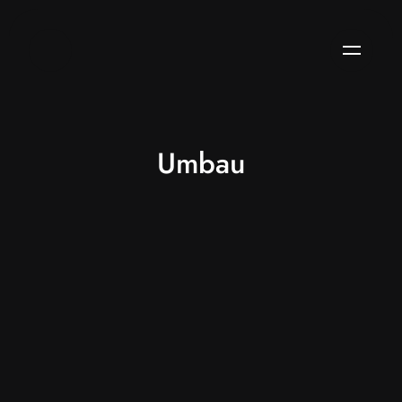
Umbau
DÜSSELDORF