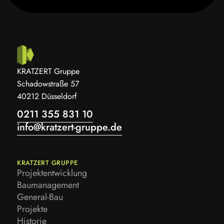
KRATZERT Gruppe
Schadowstraße 57
40212 Düsseldorf
0211 355 831 10
info@kratzert-gruppe.de
KRATZERT GRUPPE
Projektentwicklung
Projektentwicklung
Baumanagement
Baumanagement
General-Bau
General-Bau
Projekte
Projekte
Historie